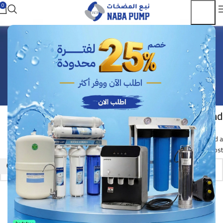
0
تحلية مياه وبرادات
الرئيسية
Archive by Category "تحلية مياه وبرادات"
Nothing Found
Apologies, but no results were found. Perhaps searching will help find a
related post.