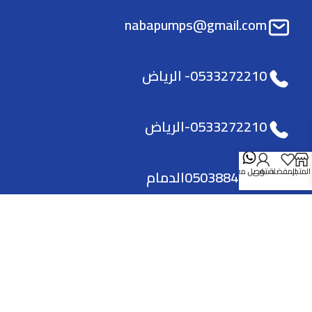
nabapumps@gmail.com
0533272210- الرياض
0533272210-الرياض
-0503884988الدمام
المتجر
المفضلة
حسابي
توصل معنا
الفرع الرئيسي
العنوان طريق الامام سعود بن فيصل - حي
الملقا - الرياض