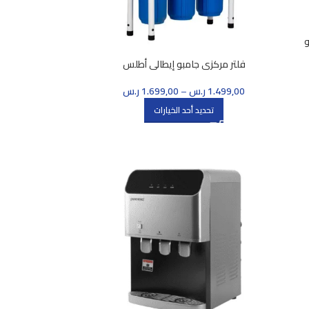
نانو
فلتر مركزي جامبو إيطالي أطلس
1.499,00
ر.س
–
1.699,00
ر.س
تحديد أحد الخيارات