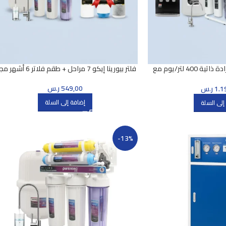
فلتر بيورينا 7 مراحل وبرادة ذاتية 400 لتر/يوم مع
فلتر بيورينا إيكو 7 مراحل + طقم فلاتر 6 أشهر مجانًا
اتر هدية
549,00
ر.س
1.1
ر.س
إضافة إلى السلة
إلى السلة
-13%