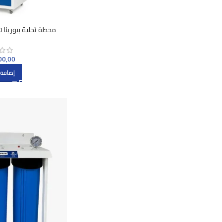
يومPURERENA
00,00
إضافة 