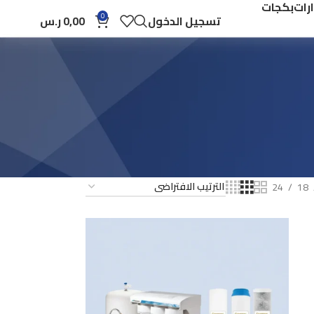
رات
بكجات
0
تسجيل الدخول
0,00
ر.س
24
18