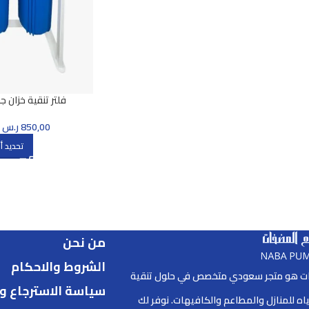
فلتر تنقية خزان جامبو 3 مراح
850,00
ر.س
–
تحديد أ
من نحن
الشروط والاحكام
ات هو متجر سعودي متخصص في حلول تنقية
سياسة الاسترجاع وا
ياه للمنازل والمطاعم والكافيهات. نوفر لك