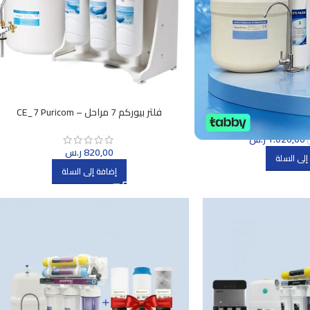
اء سمارتا
فلتر بيوركم 7 مراحل – CE_7 Puricom
1.020,00
ر.س
820,00
ر.س
إلى السلة
إضافة إلى السلة