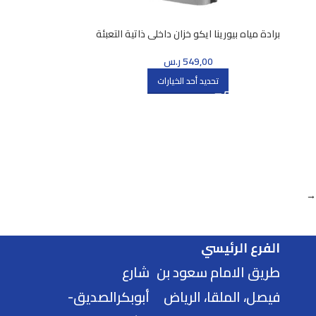
برادة مياه بيورينا ايكو خزان داخلي ذاتية التعبئة
549,00
ر.س
تحديد أحد الخيارات
→
الفرع الرئيسي
طريق الامام سعود بن
شارع
فيصل، الملقا، الرياض
أبوبكرالصديق-