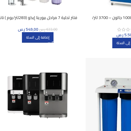
محطة تحلية بيورينا 1000 جالون – 3700 لتر/
فلتر تحلية 7 مراحل بيورينا إيكو (283لتر/يوم ) 
سيلفر
549,00
ر.س
633,00
ر.س
5.5
ر.س
إضافة إلى السلة
إلى السلة