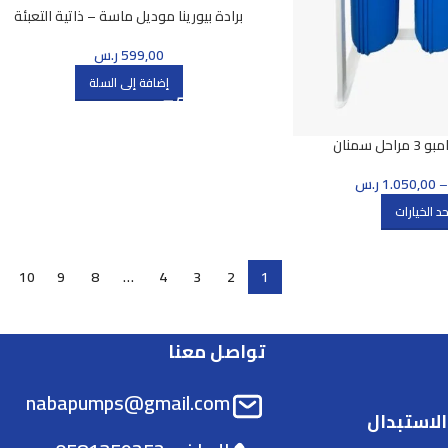
برادة بيورينا موديل ماسة – ذاتية التعبئة
599,00
ر.س
إضافة إلى السلة
ل سمنان
1.050,00
ر.س
حد الخيارات
10
9
8
…
4
3
2
1
تواصل معنا
nabapumps@gmail.com
لاستبدال