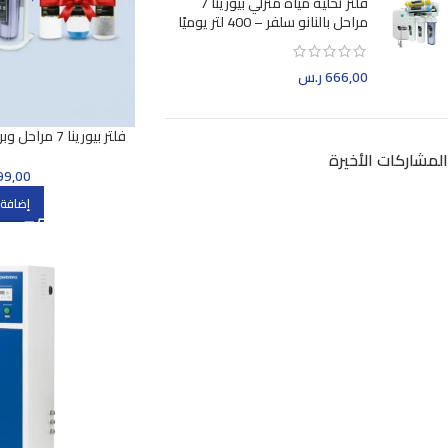
فلتر تحلية مياه منزلي بيورينا 7
مراحل بالنانو سلفر – 400 لتر يوميًا
666,00
ر.س
طقم فل
المشاركات الأخيرة
99,00
إضافة 