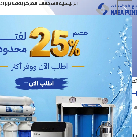
الرئيسية
السخانات المركزيه
فلاتر
براد
جمي
تصفية حسب السعر
الرئيسية
جميع المنتجات
-25%
السعر:
40 ر.س
—
90.300 ر.س
تصفية
حالة المخزون