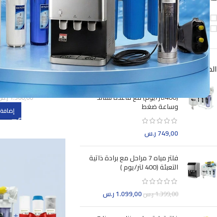
تخفيضات
متوفر في المخزن
المنتجات الأعلى تقييمًا
فلتر م
جهاز تحلية منزلي بيورينا 7 مراحل
(400لتر/يوم) مع قاعده ستاند
1.360,00
ر.س
وساعة ضغط
إضافة 
749,00
ر.س
فلتر مياه 7 مراحل مع برادة ذاتية
التعبئة (400 لتر/يوم )
1.099,00
ر.س
1.399,00
ر.س