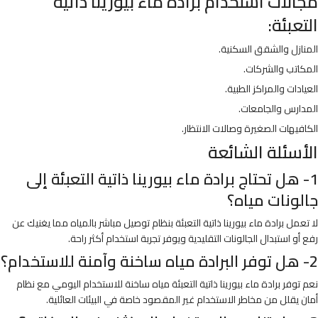
مجالات استخدام برادة ماء بيورينا ذاتية
التعبئة:
المنازل والشقق السكنية.
المكاتب والشركات.
العيادات والمراكز الطبية.
المدارس والجامعات.
الكافيهات الصغيرة وصالات الانتظار.
الأسئلة الشائعة
1- هل تحتاج برادة ماء بيورينا ذاتية التعبئة إلى
جالونات مياه؟
لا تعمل برادة ماء بيورينا ذاتية التعبئة بنظام توصيل مباشر بالمياه مما يغنيك عن
رفع أو استبدال الجالونات التقليدية ويوفر تجربة استخدام أكثر راحة.
2- هل توفر البرادة مياه ساخنة وآمنة للاستخدام؟
نعم توفر برادة ماء بيورينا ذاتية التعبئة مياه ساخنة للاستخدام اليومي مع نظام
أمان يقلل من مخاطر الاستخدام غير المقصود خاصة في البيئات العائلية.