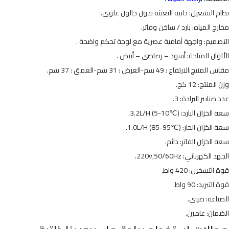
نظام التشغيل: ذاتية التعبئة بدون جالون علوي.
مخارج المياه: بارد / ساخن وفاتر.
التصميم: واجهة أمامية عصرية مع لوحة تحكم واضحة .
الألوان المتاحة: أسود – رصاصى – أبيض .
مقاس المنتج:الارتفاع : 49 سم-العرض : 31 سم-العمق : 37 سم.
وزن المنتج: 12 كج.
عدد صنابير البرادة: 3.
سعة الخزان البارد: 3.2L/H (5-10℃).
سعة الخزان الحار: 1.0L/H (85-95℃).
سعة الخزان الفاتر: دائم.
الجهد الكهربائي: 220v,50/60Hz.
قوة التسخين: 420 واط.
قوة التبريد: 90 واط.
الصناعة: صيني.
الضمان: عامين.