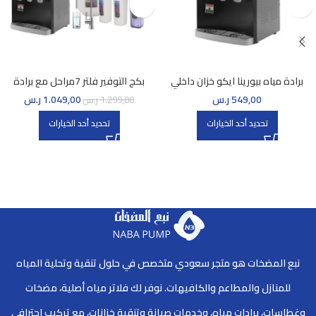
برادة مياه بيورينا ايكو خزان داخلي
بكج التوفير فلتر 7مراحل مع برادة
ذاتية التعبئة
بيورينا إيكو PURERENA ECO
549,00
ر.س
1.049,00
ر.س
1.299,00
ر.س
تحديد أحد الخيارات
تحديد أحد الخيارات
نبع المضخات هو متجر سعودي متخصص في حلول تنقية وتحلية المياه
للمنازل والمطاعم والكافيهات. نوفر لك فلاتر مياه أصلية، مضخات
وغطاسات، برادات مياه، وخدمات صيانة وتنقية خزانات، مع تركيب احترافي