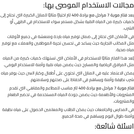
مجالات الاستخدام الموصى بها:
يعد
فلتر موية 7 مراحل مع برادة 400 لتر
اختيارًا مثاليًا للمنازل الكبيرة التي تحتاج إلى
كميات كبيرة من المياه النقية بشكل مستمر سواء للاستخدام في الطهي أو
الشرب.
في الأماكن التي تحتاج إلى ضمان توفير مياه باردة ومنعشة في جميع الأوقات
مثل المكاتب التجارية حيث يساعد في تحسين تجربة الموظفين والعملاء مع توفير
مياه صحية.
يُعد هذا الفلتر مثاليًا للاستخدام في الأماكن التي تستهلك كميات كبيرة من المياه
مثل المرافق الرياضية والمسارح حيث يضمن مياه نقية وآمنة للاستخدام اليومي.
يمكن الاعتماد عليه في المنازل التي تحتوي على أطفال وكبار السن حيث يوفر مياه
شرب نظيفة وآمنة ويساهم في الحفاظ على صحتهم وسلامتهم.
فلتر موية 7 مراحل مع برادة 400 لتر
مناسب للمطاعم والمقاهي التي تقدم
المشروبات والأطعمة حيث يضمن جودة المياه المستخدمة في تحضير الطعام
والمشروبات.
في المدارس والجامعات حيث يمكن للطلاب والمعلمين الحصول على مياه نظيفة
وآمنة طوال اليوم ويساهم في صحة الجميع.
اسئلة شائعة: