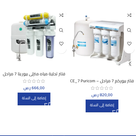
فلتر تحلية مياه منزلي بيورينا 7 مراحل
بالنانو سلفر – 400 لتر يوميًا
فلتر بيوركم 7 مراحل – CE_7 Puricom
666,00
ر.س
820,00
ر.س
إضافة إلى السلة
إضافة إلى السلة