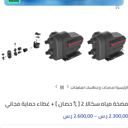
Click to enlarge
الرئيسية
مضخات وغطاسات
مضخات
مضخة مياه سكالا 2 [ ¾ حصان ] + غطاء حماية مجاني
2.300,00
ر.س
–
2.600,00
ر.س