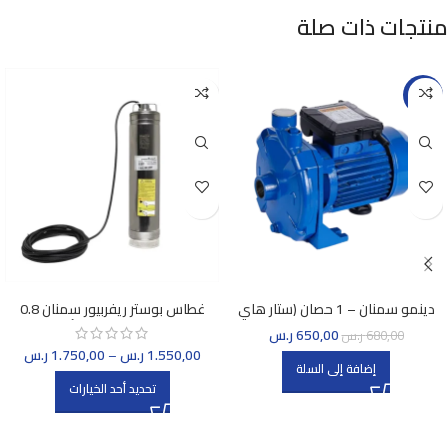
منتجات ذات صلة
-4%
دينمو سمنان – 1 حصان (ستار هاي
غطاس بوستر ريفربيور سمنان 0.8
سعودي)
حصان ضغط مباشر مع أتوماتيك
650,00
ر.س
680,00
ر.س
1.550,00
ر.س
–
1.750,00
ر.س
إضافة إلى السلة
تحديد أحد الخيارات