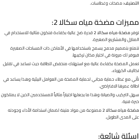
التصنيف:
مضخات وغطاسات
.
مميزات مضخة مياه سكالا 2:
توفر
مضخة مياه سكالا 2
قدرة ضخ عالية بكفاءة فتكون مثالية للاستخدام في
المنازل والمشاريع الصغيرة.
تتمتع بتصميم مدمج يسمح باستخدامها في الأماكن ذات المساحات الصغيرة
فيوفر لك مرونة في اختيار مكان تركيبها.
تعمل المضخة بكفاءة عالية مع استهلاك منخفض للطاقة حيث تساعد في تقليل
تكاليف الكهرباء.
تأتي مع غطاء حماية مجاني لحماية المضخة من العوامل البيئية وهذا يساعد في
اطالة عمرها الافتراضي.
سهل التركيب والصيانة وهذا ما يجعلها اختياراً مثالياً للمستخدمين الذين لا يمتلكون
خبرة فنية.
مضخة مياه سكالا 2
مصنوعة من مواد متينة لضمان استدامة الأداء وجودته
على المدى الطويل.
اسئلة شائعة: