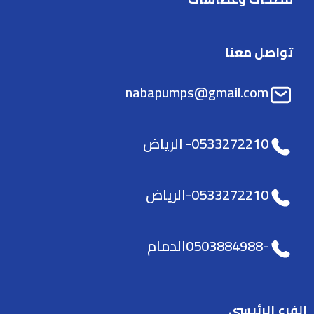
تواصل معنا
nabapumps@gmail.com
0533272210- الرياض
0533272210-الرياض
-0503884988الدمام
الفرع الرئيسي