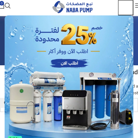
0
Uncategorized
الرئيسية
Archive by Category "Uncategorized"
Nothing Found
Apologies, but no results were found. Perhaps searching will help find a
related post.