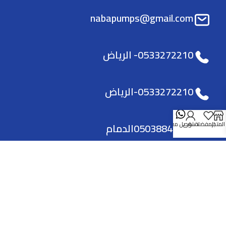
nabapumps@gmail.com
0533272210- الرياض
0533272210-الرياض
-0503884988الدمام
المتجر
المفضلة
حسابي
توصل معنا
الفرع الرئيسي
العنوان طريق الامام سعود بن فيصل - حي
الملقا - الرياض